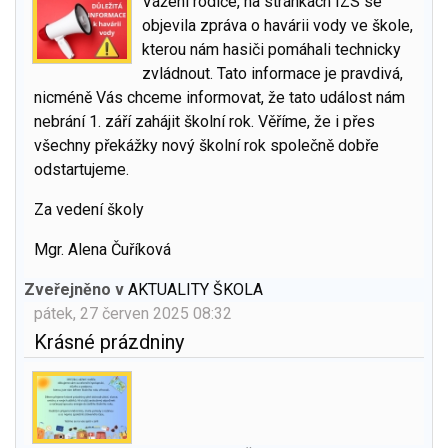
Vážení rodiče, na stránkách IZS se
objevila zpráva o havárii vody ve škole,
kterou nám hasiči pomáhali technicky
zvládnout. Tato informace je pravdivá,
nicméně Vás chceme informovat, že tato událost nám
nebrání 1. září zahájit školní rok. Věříme, že i přes
všechny překážky nový školní rok společně dobře
odstartujeme.
Za vedení školy
Mgr. Alena Čuříková
Zveřejněno v
AKTUALITY ŠKOLA
pátek, 27 červen 2025 08:32
Krásné prázdniny