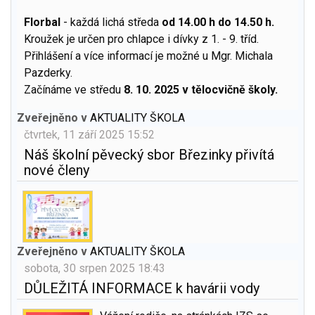
Florbal
- každá lichá středa
od 14.00 h do 14.50 h.
Kroužek je určen pro chlapce i dívky z 1. - 9. tříd.
Přihlášení a více informací je možné u Mgr. Michala
Pazderky.
Začínáme ve středu
8. 10. 2025 v tělocvičně školy.
Zveřejněno v
AKTUALITY ŠKOLA
čtvrtek, 11 září 2025 15:52
Náš školní pěvecký sbor Březinky přivítá
nové členy
Zveřejněno v
AKTUALITY ŠKOLA
sobota, 30 srpen 2025 18:43
DŮLEŽITÁ INFORMACE k havárii vody