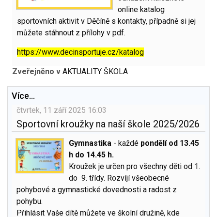
online katalog
sportovních aktivit v Děčíně s kontakty, případně si jej
můžete stáhnout z přílohy v pdf.
https://www.decinsportuje.cz/katalog
Zveřejněno v
AKTUALITY ŠKOLA
Více...
čtvrtek, 11 září 2025 16:03
Sportovní kroužky na naší škole 2025/2026
Gymnastika
-
každé
pondělí od 13.45
h do 14.45
h.
Kroužek je určen pro všechny děti od 1.
do 9. třídy. Rozvíjí všeobecné
pohybové a gymnastické dovednosti a radost z
pohybu.
Přihlásit Vaše dítě můžete ve školní družině, kde