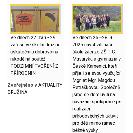
Ve dnech 22. září - 29.
Ve dnech 26.–28. 9.
září se ve školní družině
2025 navštívili naši
uskutečnila dobrovolná
školu žáci ze ZŠ T. G.
rukodělná soutěž
Masaryka a gymnázia v
PODZIMNÍ TVOŘENÍ Z
České Kamenici, kteří
PŘÍRODNIN.
přijeli se svou vyučující
Mgr. et Mgr. Magdou
Zveřejněno v
AKTUALITY
Petráškovou. Společně
DRUŽINA
jsme se domluvili na
navázání spolupráce při
realizaci
přírodovědných aktivit
pro děti mimo rámec
běžné výuky.