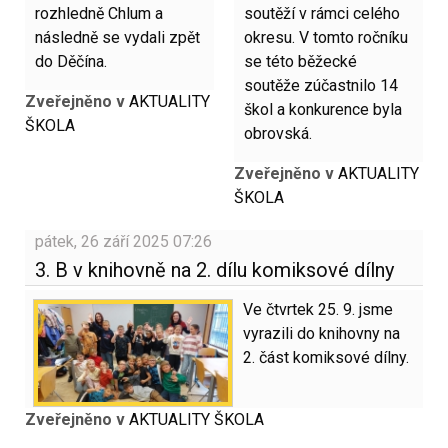
rozhledně Chlum a
soutěží v rámci celého
následně se vydali zpět
okresu. V tomto ročníku
do Děčína.
se této běžecké
soutěže zúčastnilo 14
Zveřejněno v
AKTUALITY
škol a konkurence byla
ŠKOLA
obrovská.
Zveřejněno v
AKTUALITY
ŠKOLA
pátek, 26 září 2025 07:26
3. B v knihovně na 2. dílu komiksové dílny
Ve čtvrtek 25. 9. jsme
vyrazili do knihovny na
2. část komiksové dílny.
Zveřejněno v
AKTUALITY ŠKOLA