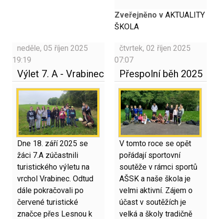
Zveřejněno v
AKTUALITY
ŠKOLA
neděle, 05 říjen 2025
čtvrtek, 02 říjen 2025
19:19
07:07
Výlet 7. A - Vrabinec
Přespolní běh 2025
Dne 18. září 2025 se
V tomto roce se opět
žáci 7.A zúčastnili
pořádají sportovní
turistického výletu na
soutěže v rámci sportů
vrchol Vrabinec. Odtud
AŠSK a naše škola je
dále pokračovali po
velmi aktivní. Zájem o
červené turistické
účast v soutěžích je
značce přes Lesnou k
velká a školy tradičně