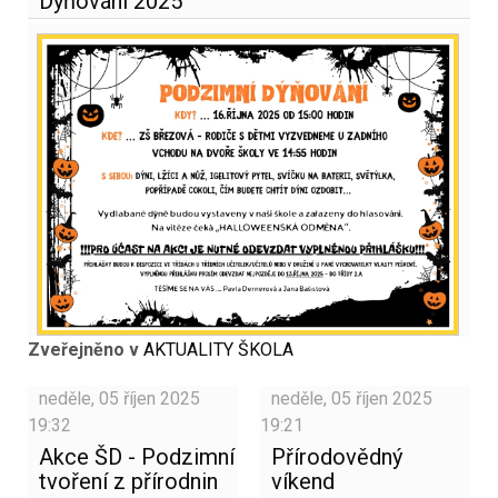
Dýňování 2025
Zveřejněno v
AKTUALITY ŠKOLA
neděle, 05 říjen 2025
neděle, 05 říjen 2025
19:32
19:21
Akce ŠD - Podzimní
Přírodovědný
tvoření z přírodnin
víkend