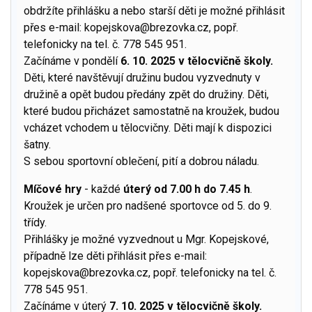
obdržíte přihlášku a nebo starší děti je možné přihlásit
přes e-mail:
kopejskova@brezovka.cz
, popř.
telefonicky na tel. č. 778 545 951.
Začínáme v pondělí
6. 10. 2025 v tělocvičně školy.
Děti, které navštěvují družinu budou vyzvednuty v
družině a opět budou předány zpět do družiny. Děti,
které budou přicházet samostatně na kroužek, budou
vcházet vchodem u tělocvičny. Děti mají k dispozici
šatny.
S sebou sportovní oblečení, pití a dobrou náladu.
Míčové hry
- každé
úterý od 7.00 h do 7.45 h
.
Kroužek je určen pro nadšené sportovce od 5. do 9.
třídy.
Přihlášky je možné vyzvednout u Mgr. Kopejskové,
případně lze děti přihlásit přes e-mail:
kopejskova@brezovka.cz
, popř. telefonicky na tel. č.
778 545 951.
Začínáme v úterý
7. 10. 2025 v tělocvičně školy.