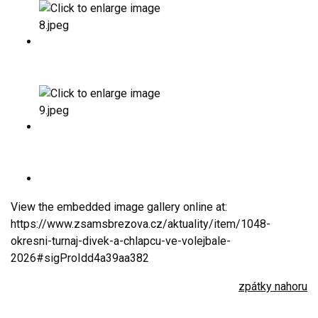
View the embedded image gallery online at:
https://www.zsamsbrezova.cz/aktuality/item/1048-
okresni-turnaj-divek-a-chlapcu-ve-volejbale-
2026#sigProIdd4a39aa382
zpátky nahoru