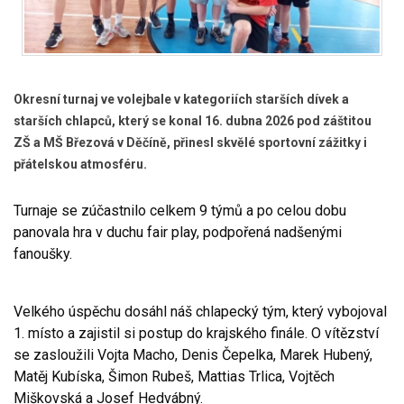
Okresní turnaj ve volejbale v kategoriích starších dívek a
starších chlapců, který se konal 16. dubna 2026 pod záštitou
ZŠ a MŠ Březová v Děčíně, přinesl skvělé sportovní zážitky i
přátelskou atmosféru.
Turnaje se zúčastnilo celkem 9 týmů a po celou dobu
panovala hra v duchu fair play, podpořená nadšenými
fanoušky.
Velkého úspěchu dosáhl náš chlapecký tým, který vybojoval
1. místo a zajistil si postup do krajského finále. O vítězství
se zasloužili Vojta Macho, Denis Čepelka, Marek Hubený,
Matěj Kubíska, Šimon Rubeš, Mattias Trlica, Vojtěch
Miškovská a Josef Hedvábný.