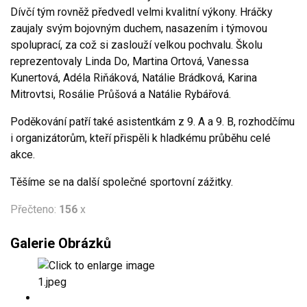
Dívčí tým rovněž předvedl velmi kvalitní výkony. Hráčky
zaujaly svým bojovným duchem, nasazením i týmovou
spoluprací, za což si zaslouží velkou pochvalu. Školu
reprezentovaly Linda Do, Martina Ortová, Vanessa
Kunertová, Adéla Riňáková, Natálie Brádková, Karina
Mitrovtsi, Rosálie Průšová a Natálie Rybářová.
Poděkování patří také asistentkám z 9. A a 9. B, rozhodčímu
i organizátorům, kteří přispěli k hladkému průběhu celé
akce.
Těšíme se na další společné sportovní zážitky.
Přečteno:
156
x
Galerie Obrázků